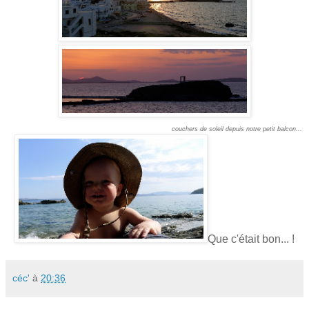
couchers de soleil depuis notre petit balcon...
Que c'était bon... !
céc'
à
20:36